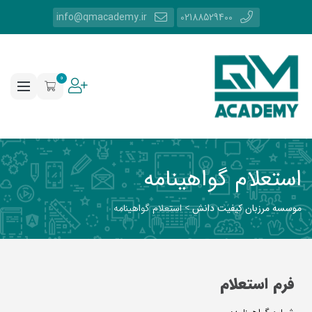
info@qmacademy.ir
02188529400
0
استعلام گواهینامه
موسسه مرزبان کیفیت دانش
>
استعلام گواهینامه
فرم استعلام