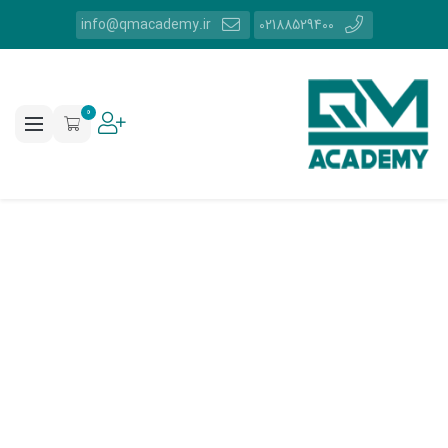
info@qmacademy.ir
02188529400
0