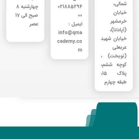
شمالی،
021885294
چهارشنبه 8
خیابان
00
صبح الی 17
خرمشهر
ایمیل :
عصر
(آپادانا)،
info@qma
خیابان شهید
cademy.co
عربعلی
m
(نوبخت) ،
کوچه ششم،
پلاک 15،
طبقه چهارم