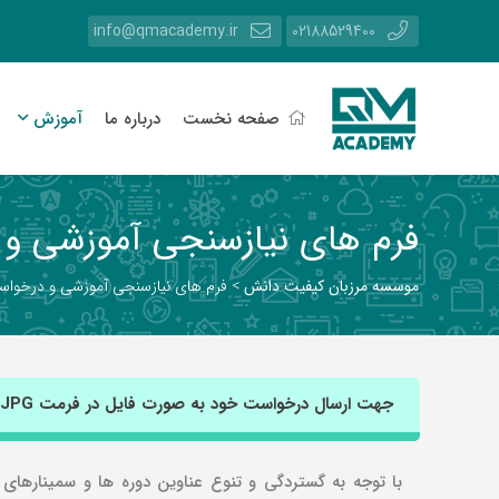
info@qmacademy.ir
02188529400
صفحه نخست
درباره ما
آموزش
فرم های نیازسنجی آموزشی و
موسسه مرزبان کیفیت دانش
>
فرم های نیازسنجی آموزشی و درخوا
جهت ارسال درخواست خود به صورت فایل در فرمت Word,PDF,JPG اینجا را کلیک کنید
با توجه به گستردگی و تنوع عناوین دوره ها و سمیناره