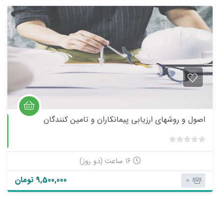
ت
ی
ا
ز
0
ر
ا
ی
اصول و روشهای ارزیابی پیمانکاران و تامین کنندگان
حضوری
ب
د
16 ساعت (دو روز)
و
9,500,000 تومان
0
ن
ا
م
ت