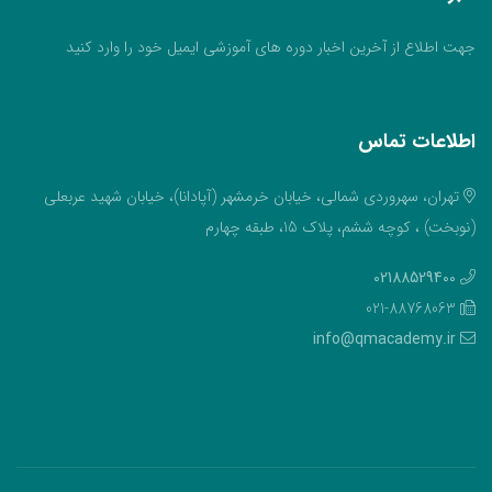
جهت اطلاع از آخرین اخبار دوره های آموزشی ایمیل خود را وارد کنید
اطلاعات تماس
تهران، سهروردی شمالی، خیابان خرمشهر (آپادانا)، خیابان شهید عربعلی
(نوبخت) ، کوچه ششم، پلاک 15، طبقه چهارم
02188529400
021-88768063
info@qmacademy.ir