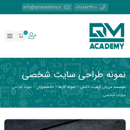
info@qmacademy.ir
02188529400
0
نمونه طراحی سایت شخصی
موسسه مرزبان کیفیت دانش
>
نمونه کارها
>
دانشجویان
>
نمونه طراحی
سایت شخصی