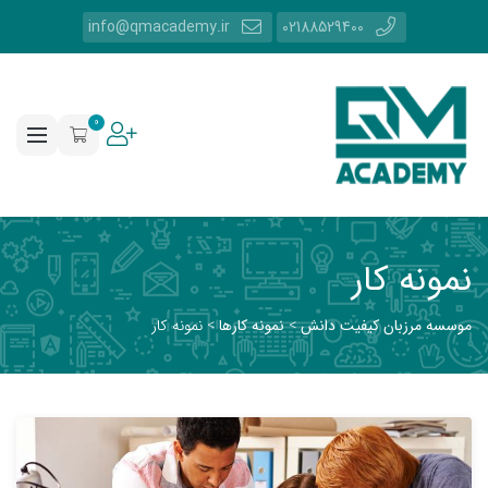
info@qmacademy.ir
02188529400
0
نمونه کار
موسسه مرزبان کیفیت دانش
>
نمونه کارها
>
نمونه کار