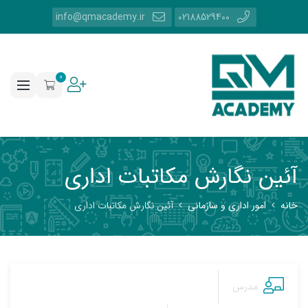
info@qmacademy.ir
02188529400
0
آئين نگارش مكاتبات اداري
خانه
امور اداری و سازمانی
آئين نگارش مكاتبات اداري
مدرس