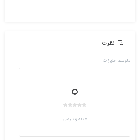
م
ت
ی
ا
ز
0
ر
نظرات
ا
ی
متوسط امتیازات
0
ب
د
0 نقد و بررسی
و
ن
ا