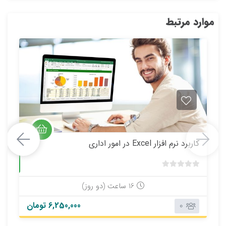
موارد مرتبط
كاربرد نرم افزار Excel در امور اداري
حضوری
ب
د
16 ساعت (دو روز)
و
6,250,000 تومان
0
ن
ا