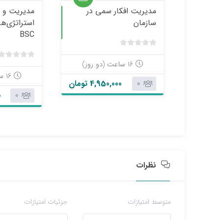
مدیریت افکار سمی در
مدیریت و ج
حضوری
سازمان
استراتژی‌ه
BSC
ب
د
16 ساعت (دو روز)
و
16 ساعت (دو روز)
4,950,000 تومان
0
ن
ا
0
0
م
ت
ی
ا
ز
0
نظرات
ر
ا
ی
متوسط امتیازات
جزئیات امتیازات