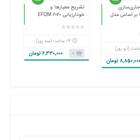
اری‌سازی
تشریح معیارها و
حضوری
حضوری
ا بر اساس مدل
خودارزیابی EFQM 2020
ب
د
24 ساعت (سه روز)
ب
و
د
6,330,000 تومان
0
ن
و
ا
8,850,00 تومان
ن
م
ا
ت
م
ی
ت
ا
ی
ز
ا
0
ز
ر
0
ا
ر
ی
ا
ی