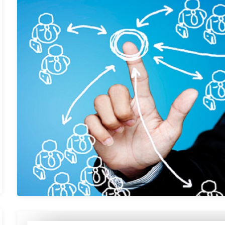
و
ن
ا
م
ت
ی
ا
ز
0
ر
ا
ی