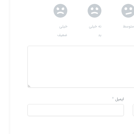
متوسط
نه خیلی
خیلی
بد
ضعیف
ایمیل
*