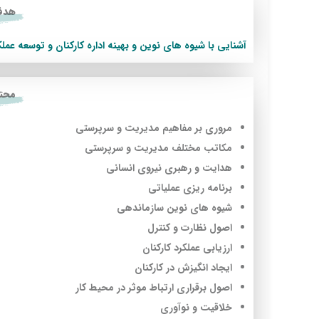
هدف 
آشنايي با شيوه هاي نوين و بهینه اداره کارکنان و توسعه عملک
محتو
مروري بر مفاهيم مديريت و سرپرستي
مکاتب مختلف مديريت و سرپرستي
هدايت و رهبري نيروي انساني
برنامه ريزي عملياتي
شيوه هاي نوین سازماندهي
اصول نظارت و کنترل
ارزيابي عملکرد کارکنان
ايجاد انگيزش در كاركنان
اصول برقراری ارتباط موثر در محیط کار
خلاقيت و نوآوري