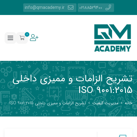
info@qmacademy.ir
02188529400
0
تشریح الزامات و مميزي داخلي
ISO 9001:2015
خانه
مدیریت کیفیت
تشریح الزامات و مميزي داخلي ISO 9001:2015