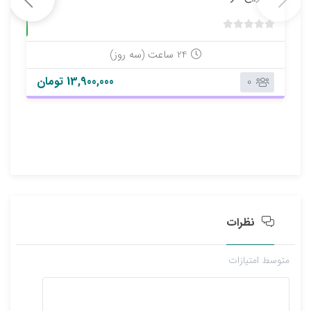
حضوری
ب
د
24 ساعت (سه روز)
و
13,900,000 تومان
0
ن
ا
م
ت
ی
ا
ز
0
ر
ا
نظرات
ی
متوسط امتیازات