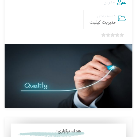
مدرس
دسته بندی
مدیریت کیفیت
ب
د
و
ن
ا
م
ت
ی
ا
ز
0
ر
ا
ی
هدف برگزاری: