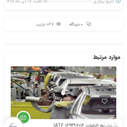
تاریخ برگزاری
05 لغایت 08 دی ماه 1405
0 دیدگاه
1047 بازدید
موارد مرتبط
تشریح الزامات 16949:2016 IATF