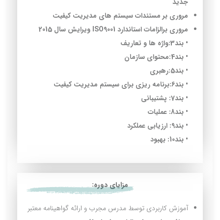
جدید
مروری بر مستندات سیستم های مدیریت کیفیت
مروری برالزامات استاندارد ISO9001 ویرایش سال 2015
• بند3:واژه ها و تعاریف
• بند4:محتوای سازمان
• بند5:رهبری
• بند6:برنامه ریزی برای سیستم مدیریت کیفیت
• بند7: پشتیبانی
• بند8: عملیات
• بند9: ارزیابی عملکرد
• بند10: بهبود
مزایای دوره:
آموزش کاربردی توسط مدرس مجرب و ارائه گواهینامه معتبر