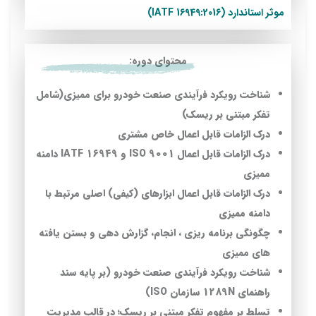
موثر استاندارد (16949:2016 IATF)
محتوای دوره:
شناخت رویکرد فرآیندی صنعت خودرو برای ممیزی(شامل
تفکر مبتنی بر ریسک)
درک الزامات قابل اعمال خاص مشتری
درک الزامات قابل اعمال 9001 ISO و 16949 IATF دامنه
ممیزی
درک الزامات قابل اعمال ابزارهای (کیفی) اصلی مرتبط با
دامنه ممیزی
چگونگی برنامه ریزی ، انجام، گزارش دهی و بستن یافته
های ممیزی
شناخت رویکرد فرآیندی صنعت خودرو (بر پایه سند
راهنمای 1289N سازمان ISO)
تسلط بر مفهوم تفکر مبتنی بر ریسک؛ در قالب مدیریت