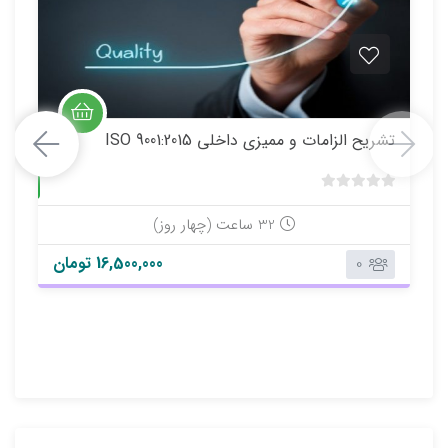
تشریح الزامات و مميزي داخلي ISO 9001:2015
حضوری
ب
د
32 ساعت (چهار روز)
و
16,500,000 تومان
0
ن
ا
م
ت
ی
ا
ز
0
ر