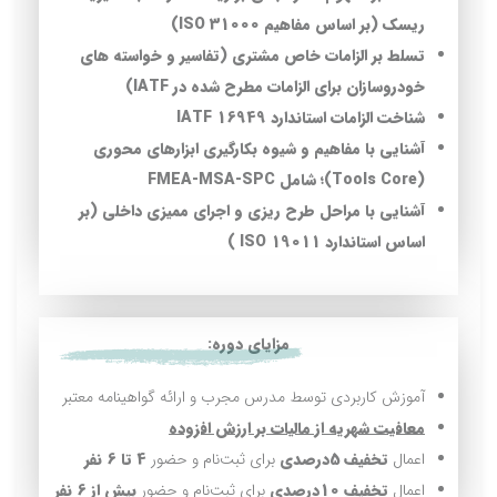
ریسک (بر اساس مفاهیم 31000 ISO)
تسلط بر الزامات خاص مشتری (تفاسیر و خواسته های
خودروسازان برای الزامات مطرح شده در IATF)
شناخت الزامات استاندارد 16949 IATF
آشنایی با مفاهیم و شیوه بکارگیری ابزارهای محوری
(Tools Core)؛ شامل FMEA-MSA-SPC
آشنایی با مراحل طرح ریزی و اجرای ممیزی داخلی (بر
اساس استاندارد 19011 ISO )
مزایای دوره:
آموزش کاربردی توسط مدرس مجرب و ارائه گواهینامه معتبر
معافیت شهریه از مالیات بر ارزش افزوده
اعمال
تخفیف
5درصدی
برای ثبت‌نام و حضور
4 تا 6 نفر
اعمال
تخفیف 10درصدی
برای ثبت‌نام و حضور
بیش از 6 نفر