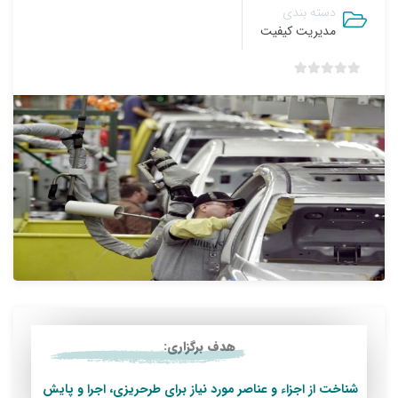
دسته بندی
مدیریت کیفیت
ب
د
و
ن
ا
م
ت
ی
ا
ز
0
ر
ا
ی
هدف برگزاری:
شناخت از اجزاء و عناصر مورد نیاز برای طرحریزی، اجرا و پایش