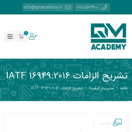
info@qmacademy.ir
02188529400
0
تشریح الزامات 16949:2016 IATF
خانه
مدیریت کیفیت
تشریح الزامات 16949:2016 IATF
مدرس