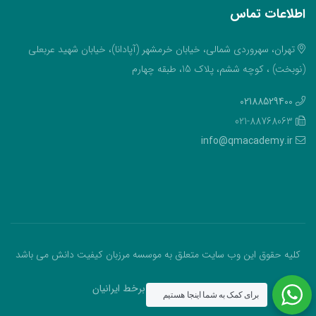
اطلاعات تماس
تهران، سهروردی شمالی، خیابان خرمشهر (آپادانا)، خیابان شهید عربعلی
(نوبخت) ، کوچه ششم، پلاک 15، طبقه چهارم
02188529400
021-88768063
info@qmacademy.ir
کلیه حقوق این وب سایت متعلق به موسسه مرزبان کیفیت دانش می باشد
طراحی و اجرا:
سالار برخط ایرانیان
برای کمک به شما اینجا هستیم