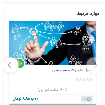
موارد مرتبط
اصول مديريت و سرپرستي
حضوری
ب
د
16 ساعت (دو روز)
و
8,950,000 تومان
0
ن
ا