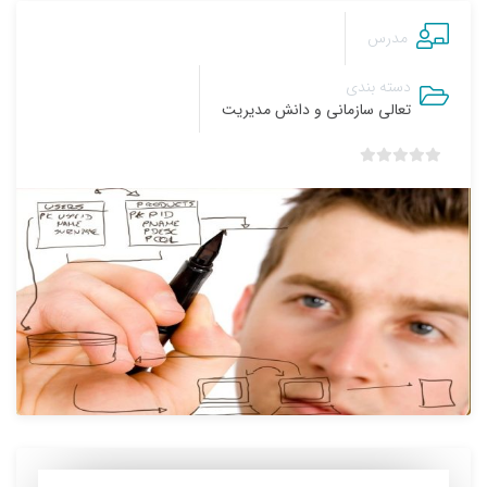
مدرس
دسته بندی
تعالی سازمانی و دانش مدیریت
ب
د
و
ن
ا
م
ت
ی
ا
ز
0
ر
ا
ی