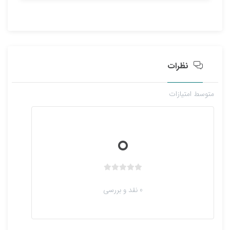
م
ت
ی
ا
ز
0
نظرات
ر
ا
متوسط امتیازات
ی
0
ب
د
0 نقد و بررسی
و
ن
ا