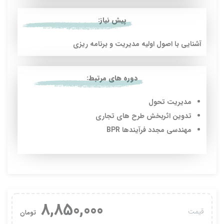
پیش نیاز:
آشنايي با اصول اوليه مديريت و برنامه ريزي
دوره های مرتبط:
مديريت تحول
تدوين اثربخش طرح هاي تجاري
مهندسي مجدد فرآيندها BPR
8,850,000
قیمت
تومان