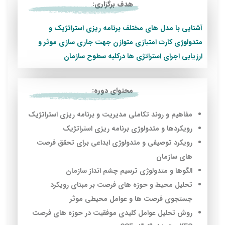
هدف برگزاری:
آشنایی با مدل های مختلف برنامه ریزی استراتژیک و
متدولوژی کارت امتيازي متوازن جهت جاري سازي موثر و
ارزیابی اجرای استراتژي ها درکلیه سطوح سازمان
محتوای دوره:
مفاهيم و روند تكاملي مديريت و برنامه ريزي استراتژيك
رويكردها و متدولوژي برنامه ريزي استراتژيك
رويكرد توصيفي و متدولوژي ابداعي براي تحقق فرصت
هاي سازمان
الگوها و متدولوژي ترسيم چشم انداز سازمان
تحليل محيط و حوزه هاي فرصت بر مبناي رويكرد
جستجوي فرصت ها و عوامل محيطي موثر
روش تحليل عوامل كليدي موفقيت در حوزه هاي فرصت