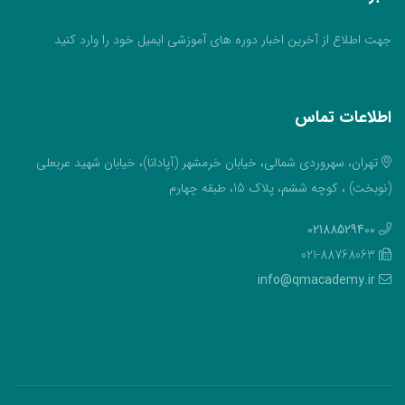
جهت اطلاع از آخرین اخبار دوره های آموزشی ایمیل خود را وارد کنید
اطلاعات تماس
تهران، سهروردی شمالی، خیابان خرمشهر (آپادانا)، خیابان شهید عربعلی
(نوبخت) ، کوچه ششم، پلاک 15، طبقه چهارم
02188529400
021-88768063
info@qmacademy.ir