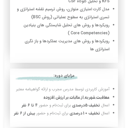
KFS و تحليل گلوگاه CSF
مدل كارت امتيازي متوازن، روش ترسيم نقشه استراتژي و
تسري استراتژي به سطوح عملياتي (روش BSC)
رويكردها و روش هاي تحليل شايستگي های بنيادين
(Core Competencies )
رويكردها و روش هاي مديريت عملكردها و باز نگري
استراتژي ها
مزایای دوره:
آموزش کاربردی توسط مدرس مجرب و ارائه گواهینامه معتبر
معافیت شهریه از مالیات بر ارزش افزوده
اعمال
تخفیف
5درصدی
برای ثبت‌نام و حضور
4 تا 6 نفر
اعمال
تخفیف 10درصدی
برای ثبت‌نام و حضور
بیش از 6 نفر